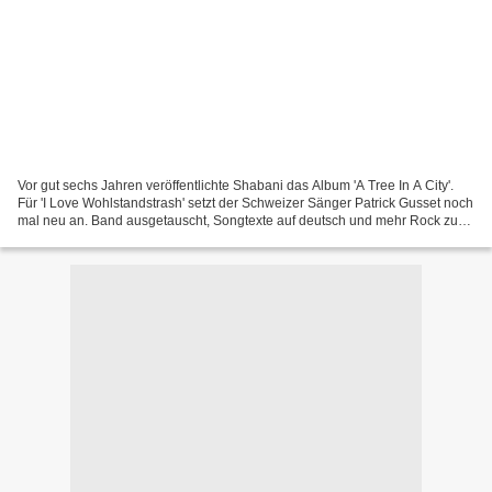
Vor gut sechs Jahren veröffentlichte Shabani das Album 'A Tree In A City'.
Für 'I Love Wohlstandstrash' setzt der Schweizer Sänger Patrick Gusset noch
mal neu an. Band ausgetauscht, Songtexte auf deutsch und mehr Rock zum
Reggae. Hört sich gut an! Das...