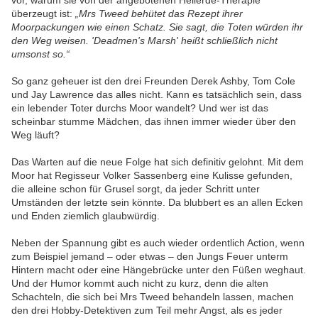
vor, warum sie von der angebotenen Heilerde-Therapie
überzeugt ist:
„Mrs Tweed behütet das Rezept ihrer
Moorpackungen wie einen Schatz. Sie sagt, die Toten würden ihr
den Weg weisen. 'Deadmen's Marsh' heißt schließlich nicht
umsonst so.“
So ganz geheuer ist den drei Freunden Derek Ashby, Tom Cole
und Jay Lawrence das alles nicht. Kann es tatsächlich sein, dass
ein lebender Toter durchs Moor wandelt? Und wer ist das
scheinbar stumme Mädchen, das ihnen immer wieder über den
Weg läuft?
Das Warten auf die neue Folge hat sich definitiv gelohnt. Mit dem
Moor hat Regisseur Volker Sassenberg eine Kulisse gefunden,
die alleine schon für Grusel sorgt, da jeder Schritt unter
Umständen der letzte sein könnte. Da blubbert es an allen Ecken
und Enden ziemlich glaubwürdig.
Neben der Spannung gibt es auch wieder ordentlich Action, wenn
zum Beispiel jemand – oder etwas – den Jungs Feuer unterm
Hintern macht oder eine Hängebrücke unter den Füßen weghaut.
Und der Humor kommt auch nicht zu kurz, denn die alten
Schachteln, die sich bei Mrs Tweed behandeln lassen, machen
den drei Hobby-Detektiven zum Teil mehr Angst, als es jeder