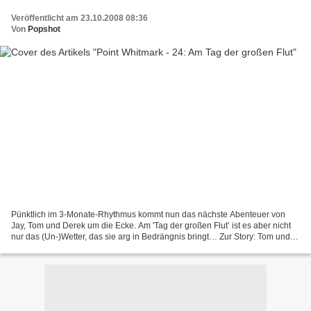
Veröffentlicht am 23.10.2008 08:36
Von
Popshot
Pünktlich im 3-Monate-Rhythmus kommt nun das nächste Abenteuer von
Jay, Tom und Derek um die Ecke. Am 'Tag der großen Flut’ ist es aber nicht
nur das (Un-)Wetter, das sie arg in Bedrängnis bringt… Zur Story: Tom und
Jay bessern gerade das Hausdach bei...