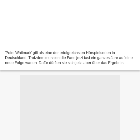
'Point Whitmark' gilt als eine der erfolgreichsten Hörspielserien in
Deutschland. Trotzdem mussten die Fans jetzt fast ein ganzes Jahr auf eine
neue Folge warten. Dafür dürften sie sich jetzt aber über das Ergebnis
freuen: 'Das Moor der Vergangenen' gibt...