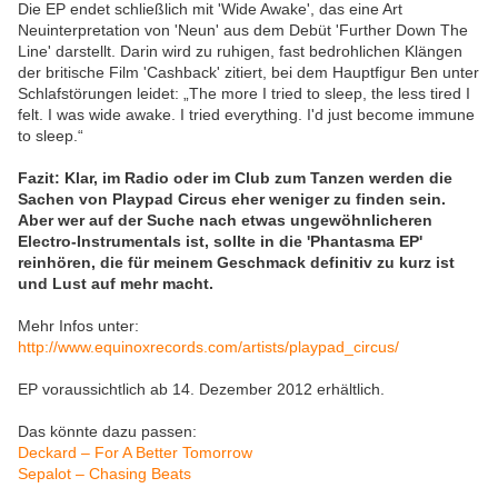
Die EP endet schließlich mit 'Wide Awake', das eine Art
Neuinterpretation von 'Neun' aus dem Debüt 'Further Down The
Line' darstellt. Darin wird zu ruhigen, fast bedrohlichen Klängen
der britische Film 'Cashback' zitiert, bei dem Hauptfigur Ben unter
Schlafstörungen leidet:
„The more I tried to sleep, the less tired I
felt. I was wide awake. I tried everything. I'd just become immune
to sleep.“
Fazit: Klar, im Radio oder im Club zum Tanzen werden die
Sachen von Playpad Circus eher weniger zu finden sein.
Aber wer auf der Suche nach etwas ungewöhnlicheren
Electro-Instrumentals ist, sollte in die 'Phantasma EP'
reinhören, die für meinem Geschmack definitiv zu kurz ist
und Lust auf mehr macht.
Mehr Infos unter:
http://www.equinoxrecords.com/artists/playpad_circus/
EP voraussichtlich ab 14. Dezember 2012 erhältlich.
Das könnte dazu passen:
Deckard – For A Better Tomorrow
Sepalot – Chasing Beats