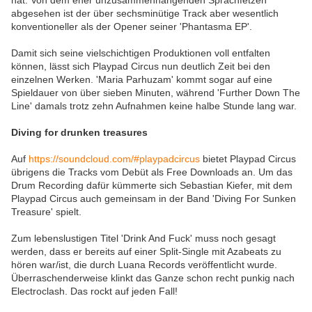
hat. Von dem eher unzusammenhängenden Sprachfetzen
abgesehen ist der über sechsminütige Track aber wesentlich
konventioneller als der Opener seiner 'Phantasma EP'.
Damit sich seine vielschichtigen Produktionen voll entfalten
können, lässt sich Playpad Circus nun deutlich Zeit bei den
einzelnen Werken. 'Maria Parhuzam' kommt sogar auf eine
Spieldauer von über sieben Minuten, während 'Further Down The
Line' damals trotz zehn Aufnahmen keine halbe Stunde lang war.
Diving for drunken treasures
Auf
https://soundcloud.com/#playpadcircus
bietet Playpad Circus
übrigens die Tracks vom Debüt als Free Downloads an. Um das
Drum Recording dafür kümmerte sich Sebastian Kiefer, mit dem
Playpad Circus auch gemeinsam in der Band 'Diving For Sunken
Treasure' spielt.
Zum lebenslustigen Titel 'Drink And Fuck' muss noch gesagt
werden, dass er bereits auf einer Split-Single mit Azabeats zu
hören war/ist, die durch Luana Records veröffentlicht wurde.
Überraschenderweise klinkt das Ganze schon recht punkig nach
Electroclash. Das rockt auf jeden Fall!