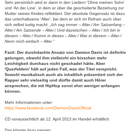
Sehr persönlich wird er dann in den Liedern 'Ohne meinen Sohn'
und 'An der Line', in dem er über die gescheiterte Beziehung zur
Mutter seines Kindes reflektiert. Der absolute Gegensatz ist dazu
das unterhaltsame 'Alter', bei dem er sich im Refrain auch über
sich selbst lustig macht:
„Ich sag immer – Alter./ Am Satzanfang –
Alter./ Am Satzende – Alter./ Und dazwischen – Alter./ Ich bin in
diesem – Alter./ Komm in dieses – Alter./ War in diesem – Alter./
Nenn mich einfach – Alter.“
Fazit: Der durchdachte Ansatz von Damion Davis ist definitiv
gelungen, obwohl ihm vielleicht ein bisschen mehr
Leichtigkeit durchaus nicht geschadet hätte. Aber
'Querfeldein' hält auf jeden Fall, was der Titel verspricht.
Sowohl musikalisch auch als inhaltlich präsentiert sich der
Rapper sehr vielseitig und dürfte damit auch Hörer
ansprechen, die mit HipHop sonst eher weniger anfangen
können.
Mehr Informationen unter:
https://www.facebook.com/DamionDavisOfficial
CD voraussichtlich ab 12. April 2013 im Handel erhältlich.
Das könnte dazu passen: