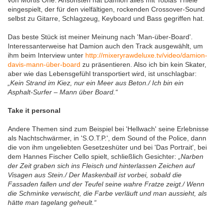
von Mortis One. Ansonsten hat Damion alles mit Tobias Thiele
eingespielt, der für den vielfältigen, rockenden Crossover-Sound
selbst zu Gitarre, Schlagzeug, Keyboard und Bass gegriffen hat.
Das beste Stück ist meiner Meinung nach 'Man-über-Board'.
Interessanterweise hat Damion auch den Track ausgewählt, um
ihm beim Interview unter
http://mixeryrawdeluxe.tv/video/damion-
davis-mann-über-board
zu präsentieren. Also ich bin kein Skater,
aber wie das Lebensgefühl transportiert wird, ist unschlagbar:
„Kein Strand im Kiez, nur ein Meer aus Beton./ Ich bin ein
Asphalt-Surfer – Mann über Board.“
Take it personal
Andere Themen sind zum Beispiel bei 'Hellwach' seine Erlebnisse
als Nachtschwärmer, in 'S.O.T.P.', dem Sound of the Police, dann
die von ihm ungeliebten Gesetzeshüter und bei 'Das Portrait', bei
dem Hannes Fischer Cello spielt, schließlich Gesichter:
„Narben
der Zeit graben sich ins Fleisch und hinterlassen Zeichen auf
Visagen aus Stein./ Der Maskenball ist vorbei, sobald die
Fassaden fallen und der Teufel seine wahre Fratze zeigt./ Wenn
die Schminke verwischt, die Farbe verläuft und man aussieht, als
hätte man tagelang geheult.“