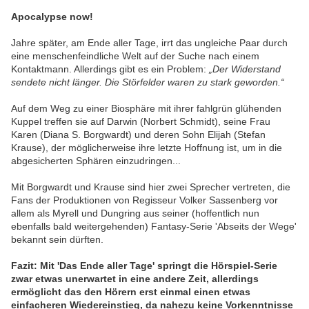
Apocalypse now!
Jahre später, am Ende aller Tage, irrt das ungleiche Paar durch
eine menschenfeindliche Welt auf der Suche nach einem
Kontaktmann. Allerdings gibt es ein Problem:
„Der Widerstand
sendete nicht länger. Die Störfelder waren zu stark geworden.“
Auf dem Weg zu einer Biosphäre mit ihrer fahlgrün glühenden
Kuppel treffen sie auf Darwin (Norbert Schmidt), seine Frau
Karen (Diana S. Borgwardt) und deren Sohn Elijah (Stefan
Krause), der möglicherweise ihre letzte Hoffnung ist, um in die
abgesicherten Sphären einzudringen...
Mit Borgwardt und Krause sind hier zwei Sprecher vertreten, die
Fans der Produktionen von Regisseur Volker Sassenberg vor
allem als Myrell und Dungring aus seiner (hoffentlich nun
ebenfalls bald weitergehenden) Fantasy-Serie 'Abseits der Wege'
bekannt sein dürften.
Fazit: Mit 'Das Ende aller Tage' springt die Hörspiel-Serie
zwar etwas unerwartet in eine andere Zeit, allerdings
ermöglicht das den Hörern erst einmal einen etwas
einfacheren Wiedereinstieg, da nahezu keine Vorkenntnisse