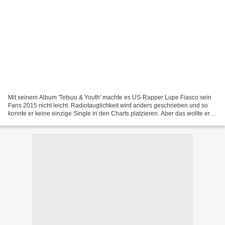
Mit seinem Album 'Tetsuo & Youth' machte es US-Rapper Lupe Fiasco sein
Fans 2015 nicht leicht. Radiotauglichkeit wird anders geschrieben und so
konnte er keine einzige Single in den Charts platzieren. Aber das wollte er
wohl auch gar nicht. 2017 mischt...