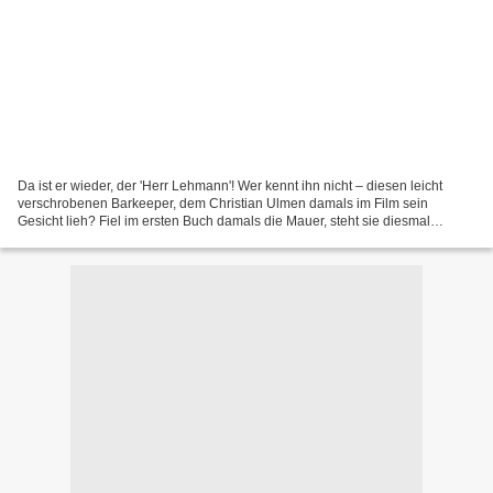
Da ist er wieder, der 'Herr Lehmann'! Wer kennt ihn nicht – diesen leicht
verschrobenen Barkeeper, dem Christian Ulmen damals im Film sein
Gesicht lieh? Fiel im ersten Buch damals die Mauer, steht sie diesmal
wieder. Denn die Geschichte vom Hörbuch 'Der...