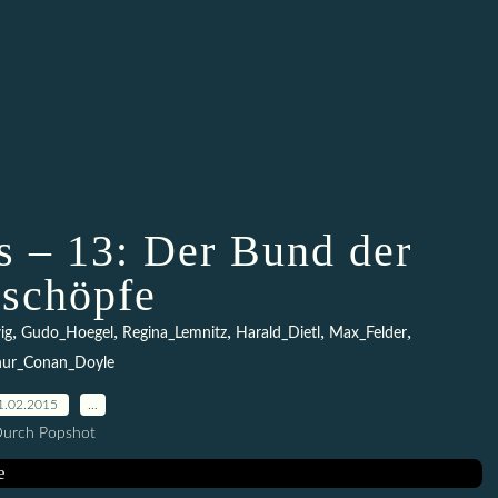
 – 13: Der Bund der
schöpfe
,
,
,
,
,
ig
Gudo_Hoegel
Regina_Lemnitz
Harald_Dietl
Max_Felder
hur_Conan_Doyle
1.02.2015
…
urch Popshot