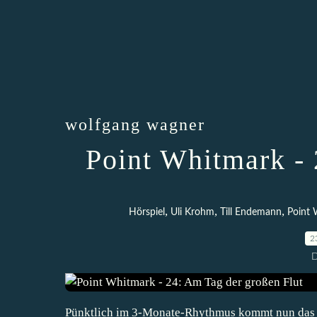
wolfgang wagner
Point Whitmark -
,
,
,
Hörspiel
Uli Krohm
Till Endemann
Point 
2
D
Pünktlich im 3-Monate-Rhythmus kommt nun das 