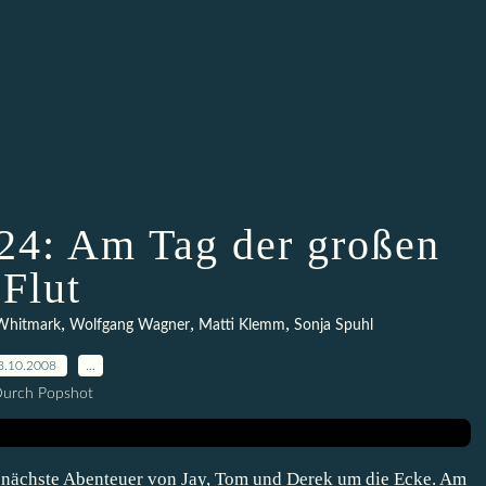
 24: Am Tag der großen
Flut
,
,
,
Whitmark
Wolfgang Wagner
Matti Klemm
Sonja Spuhl
3.10.2008
…
urch Popshot
nächste Abenteuer von Jay, Tom und Derek um die Ecke. Am