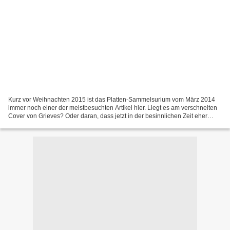
Kurz vor Weihnachten 2015 ist das Platten-Sammelsurium vom März 2014
immer noch einer der meistbesuchten Artikel hier. Liegt es am verschneiten
Cover von Grieves? Oder daran, dass jetzt in der besinnlichen Zeit eher
'Leise Töne' wie von Flo Bauer angesagt...