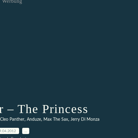
Werbung
r – The Princess
,
,
,
Cleo Panther
Anduze
Max The Sax
Jerry Di Monza
9.04.2012
…