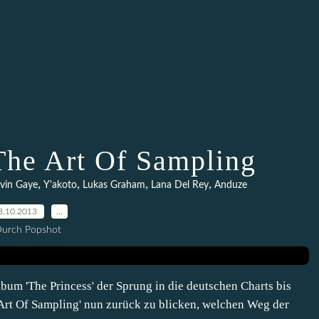
 The Art Of Sampling
,
,
,
,
vin Gaye
Y'akoto
Lukas Graham
Lana Del Rey
Anduze
3.10.2013
…
urch Popshot
bum 'The Princess' der Sprung in die deutschen Charts bis
 Art Of Sampling' nun zurück zu blicken, welchen Weg der