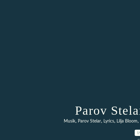
Parov Stela
,
,
,
,
Musik
Parov Stelar
Lyrics
Lilja Bloom
1