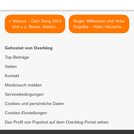
< Various – Dein Song 2014
Roger Willemsen und Anke
(mit u.a. Bosse, Madcon
Engelke – Habe Häuschen.
und DJ BoBo)
Da würden wir leben.
(Hörbuch) >
Gehostet von Overblog
Top-Beiträge
Seiten
Kontakt
Missbrauch melden
Servicebedingungen
Cookies und persönliche Daten
Cookies-Einstellungen
Das Profil von Popshot auf dem Overblog-Portal sehen