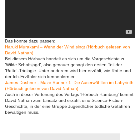
Das könnte dazu passen:
Haruki Murakami – Wenn der Wind singt (Hörbuch gelesen von
David Nathan)
Bei diesem Hörbuch handelt es sich um die Vorgeschichte zu
'Wilde Schafsjagd', also genauer gesagt den ersten Teil der
'Ratte'-Triologie. Unter anderem wird hier erzählt, wie Ratte und
der Ich-Erzähler sich kennenlernten.
James Dashner - Maze Runner 1: Die Auserwählten im Labyrinth
(Hörbuch gelesen von David Nathan)
Auch in dieser Vertonung des Verlags 'Hörbuch Hamburg' kommt
David Nathan zum Einsatz und erzählt eine Science-Fiction-
Geschichte, in der eine Gruppe Jugendlicher tödliche Gefahren
bewältigen muss.