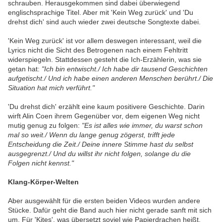
schrauben. Herausgekommen sind dabei überwiegend
englischsprachige Titel. Aber mit 'Kein Weg zurück' und 'Du
drehst dich' sind auch wieder zwei deutsche Songtexte dabei.
'Kein Weg zurück' ist vor allem deswegen interessant, weil die
Lyrics nicht die Sicht des Betrogenen nach einem Fehltritt
widerspiegeln. Stattdessen gesteht die Ich-Erzählerin, was sie
getan hat:
"Ich bin entwischt./ Ich habe dir tausend Geschichten
aufgetischt./ Und ich habe einen anderen Menschen berührt./ Die
Situation hat mich verführt."
'Du drehst dich' erzählt eine kaum positivere Geschichte. Darin
wirft Alin Coen ihrem Gegenüber vor, dem eigenen Weg nicht
mutig genug zu folgen:
"Es ist alles wie immer, du warst schon
mal so weit./ Wenn du lange genug zögerst, trifft jede
Entscheidung die Zeit./ Deine innere Stimme hast du selbst
ausgegrenzt./ Und du willst ihr nicht folgen, solange du die
Folgen nicht kennst."
Klang-Körper-Welten
Aber ausgewählt für die ersten beiden Videos wurden andere
Stücke. Dafür geht die Band auch hier nicht gerade sanft mit sich
um. Für 'Kites', was übersetzt soviel wie Papierdrachen heißt,