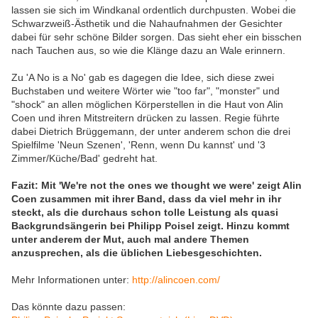
lassen sie sich im Windkanal ordentlich durchpusten. Wobei die
Schwarzweiß-Ästhetik und die Nahaufnahmen der Gesichter
dabei für sehr schöne Bilder sorgen. Das sieht eher ein bisschen
nach Tauchen aus, so wie die Klänge dazu an Wale erinnern.
Zu 'A No is a No' gab es dagegen die Idee, sich diese zwei
Buchstaben und weitere Wörter wie "too far", "monster" und
"shock" an allen möglichen Körperstellen in die Haut von Alin
Coen und ihren Mitstreitern drücken zu lassen. Regie führte
dabei Dietrich Brüggemann, der unter anderem schon die drei
Spielfilme 'Neun Szenen', 'Renn, wenn Du kannst' und '3
Zimmer/Küche/Bad' gedreht hat.
Fazit: Mit 'We're not the ones we thought we were' zeigt Alin
Coen zusammen mit ihrer Band, dass da viel mehr in ihr
steckt, als die durchaus schon tolle Leistung als quasi
Backgrundsängerin bei Philipp Poisel zeigt. Hinzu kommt
unter anderem der Mut, auch mal andere Themen
anzusprechen, als die üblichen Liebesgeschichten.
Mehr Informationen unter:
http://alincoen.com/
Das könnte dazu passen: