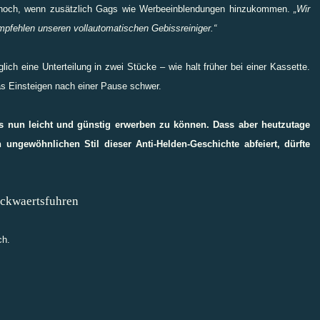
nn noch, wenn zusätzlich Gags wie Werbeeinblendungen hinzukommen.
„Wir
mpfehlen unseren vollautomatischen Gebissreiniger.“
lich eine Unterteilung in zwei Stücke – wie halt früher bei einer Kassette.
as Einsteigen nach einer Pause schwer.
 es nun leicht und günstig erwerben zu können. Dass aber heutzutage
ngewöhnlichen Stil dieser Anti-Helden-Geschichte abfeiert, dürfte
eckwaertsfuhren
ch.