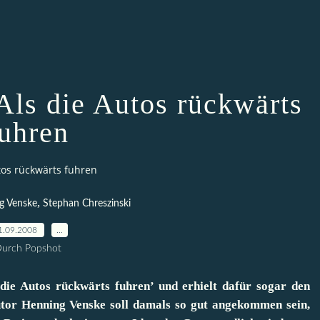
Als die Autos rückwärts
fuhren
tos rückwärts fuhren
,
g Venske
Stephan Chreszinski
1.09.2008
…
urch Popshot
ie Autos rückwärts fuhren’ und erhielt dafür sogar den
utor Henning Venske soll damals so gut angekommen sein,