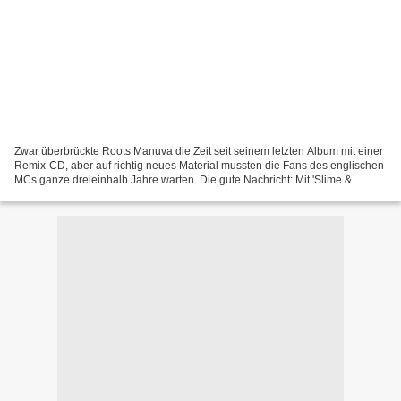
Zwar überbrückte Roots Manuva die Zeit seit seinem letzten Album mit einer
Remix-CD, aber auf richtig neues Material mussten die Fans des englischen
MCs ganze dreieinhalb Jahre warten. Die gute Nachricht: Mit 'Slime &
Reason' knüpft er nun an alte Erfolge...