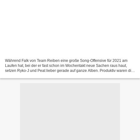
Während Falk von Team Reiben eine große Song-Offensive für 2021 am
Laufen hat, bei der er fast schon im Wochentakt neue Sachen raus haut,
setzen Ryko-J und Peat lieber gerade auf ganze Alben. Produktiv waren die
Reibener MCs ja schon immer. Aber jetzt...