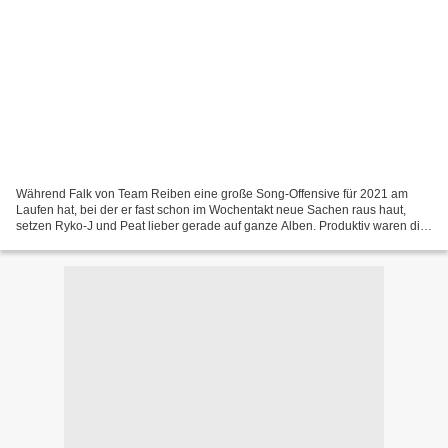
Während Falk von Team Reiben eine große Song-Offensive für 2021 am
Laufen hat, bei der er fast schon im Wochentakt neue Sachen raus haut,
setzen Ryko-J und Peat lieber gerade auf ganze Alben. Produktiv waren die
Reibener MCs ja schon immer. Aber jetzt...