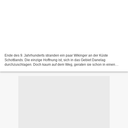
Ende des 9. Jahrhunderts stranden ein paar Wikinger an der Küste
Schottlands. Die einzige Hoffnung ist, sich in das Gebiet Danelag
durchzuschlagen. Doch kaum auf dem Weg, geraten sie schon in einen
Kampf, bei dem ihnen am Ende eine Prinzessin in die Hände...