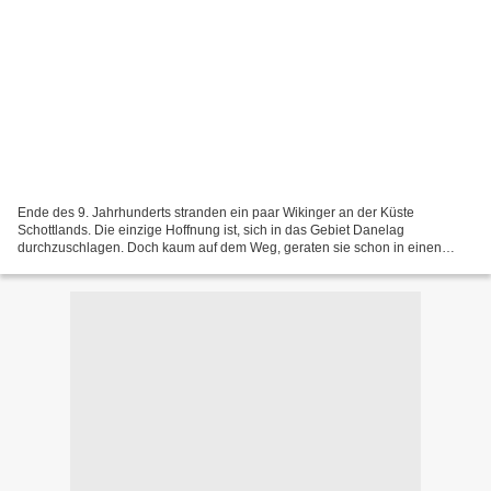
Ende des 9. Jahrhunderts stranden ein paar Wikinger an der Küste
Schottlands. Die einzige Hoffnung ist, sich in das Gebiet Danelag
durchzuschlagen. Doch kaum auf dem Weg, geraten sie schon in einen
Kampf, bei dem ihnen am Ende eine Prinzessin in die Hände...