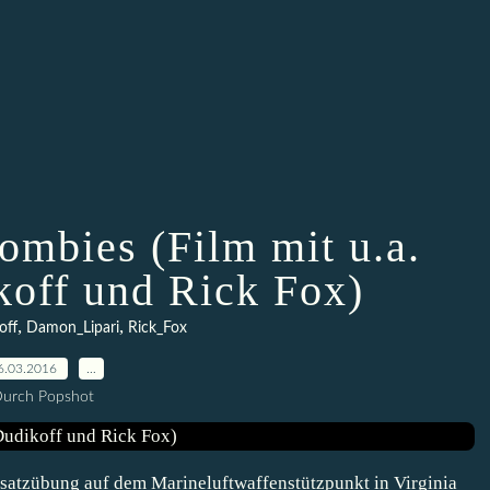
ombies (Film mit u.a.
off und Rick Fox)
,
,
off
Damon_Lipari
Rick_Fox
6.03.2016
…
urch Popshot
nsatzübung auf dem Marineluftwaffenstützpunkt in Virginia