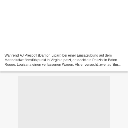
Während AJ Prescott (Damon Lipari) bei einer Einsatzübung auf dem
Marineluftwaffenstützpunkt in Virginia patzt, entdeckt ein Polizist in Baton
Rouge, Louisana einen verlassenen Wagen. Als er versucht, zwei auf ihn
zuschlürfende Verdächtige auf Abstand...