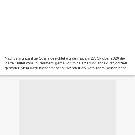
Nachdem unzählige Qualis gesichtet wurden, ist am 27. Oktober 2020 die
vierte Staffel vom Tournament, gerne von mir als #TNM4 abgekürzt, offiziell
gestartet. Mehr dazu hier demnächst! WandelBarZ vom Team Reiben hatte
es übrigens davor geschafft, die die...