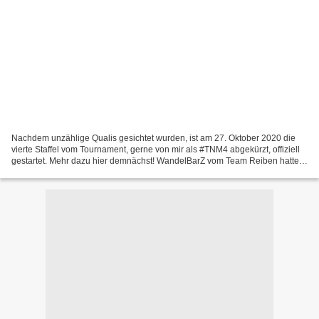
Nachdem unzählige Qualis gesichtet wurden, ist am 27. Oktober 2020 die
vierte Staffel vom Tournament, gerne von mir als #TNM4 abgekürzt, offiziell
gestartet. Mehr dazu hier demnächst! WandelBarZ vom Team Reiben hatte
es übrigens davor geschafft, die die...