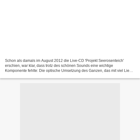
Schon als damals im August 2012 die Live-CD 'Projekt Seerosenteich'
erschien, war klar, dass trotz des schönen Sounds eine wichtige
Komponente fehlte: Die optische Umsetzung des Ganzen, das mit viel Liebe
zum Detail mit selbst ausgearbeiteten Bühnenelementen...