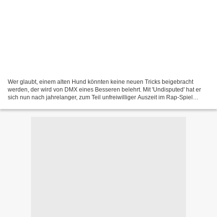
Wer glaubt, einem alten Hund könnten keine neuen Tricks beigebracht
werden, der wird von DMX eines Besseren belehrt. Mit 'Undisputed' hat er
sich nun nach jahrelanger, zum Teil unfreiwilliger Auszeit im Rap-Spiel
zurückgemeldet und knüpft nahezu nahtlos...