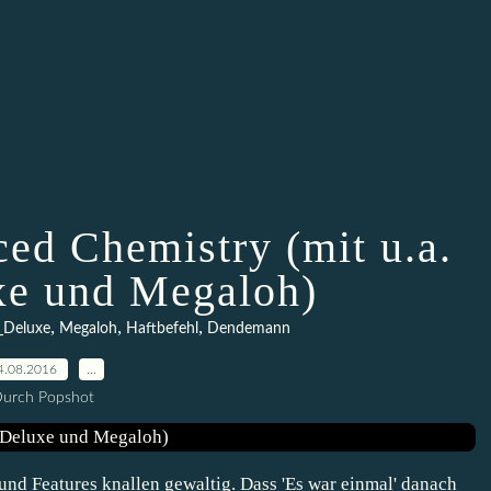
ed Chemistry (mit u.a.
e und Megaloh)
,
,
,
_Deluxe
Megaloh
Haftbefehl
Dendemann
4.08.2016
…
urch Popshot
und Features knallen gewaltig. Dass 'Es war einmal' danach