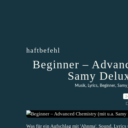
haftbefehl
Beginner – Advanc
Samy Delux
,
,
,
Musik
Lyrics
Beginner
Samy
2
D
Was für ein Aufschlag mit 'Ahnma'. Sound, Lyrics 