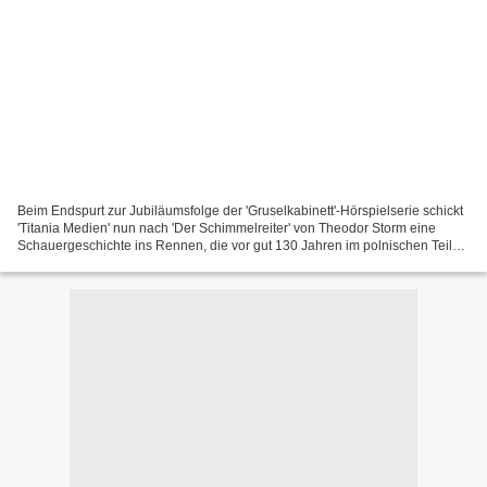
Beim Endspurt zur Jubiläumsfolge der 'Gruselkabinett'-Hörspielserie schickt
'Titania Medien' nun nach 'Der Schimmelreiter' von Theodor Storm eine
Schauergeschichte ins Rennen, die vor gut 130 Jahren im polnischen Teil
des verschneiten Karpaten-Gebirges...