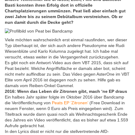
Basti konnten ihren Erfolg dort in offizielle
Chartsplatzierungen ummünzen. Peat ließ aber einfach gut
zwei Jahre bis zu seinem Debütalbum verstreichen. Ob er
nun damit durch die Decke geht?
Viele möchten wahrscheinlich erst einmal rausfinden, wer dieser
Typ überhaupt ist, der sich auch andere Pseudonyme wie Rudi
Wiesenblüte und Karlo Kolumna zugelegt hat. Ich habe mal
versucht, etwas weiter in die Vergangenheit zurückzugehen.
Es gibt noch ein Antwort-Video aus dem VBT 2015, dass sich auf
Peat bezieht. Welche Angriffsfläche er damals aber bot, scheint
nicht mehr auffindbar zu sein. Das Video gegen AsterOne im VBT
Elite vom April 2016 ist dagegen noch zu sehen. Hilfe gab es
damals vom Reiben-Onkel Gammel.
2016: Wenn das Leben dir Zitronen gibt, mach ‘ne EP draus
Ein halbes Jahr später folgte im Oktober 2016 über Bandcamp
die Veröffentlichung von
Peats EP ‘Zitronen‘
(Free Download in
neuem Fenster, wenn 0 Euro als Preis eingegeben wird). Zum
Titeltrack wurde dann quasi noch als Weihnachtsgeschenk Ende
des Jahres ein Video veröffentlicht, das es bisher auf etwa 1.559
Aufrufe gebracht hat.
In den Lyrics disst er nicht nur die stellvertretende AfD-