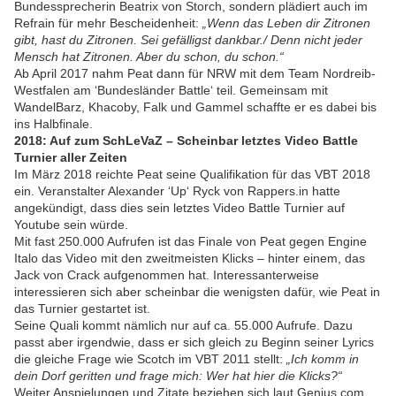
Bundessprecherin Beatrix von Storch, sondern plädiert auch im
Refrain für mehr Bescheidenheit:
„Wenn das Leben dir Zitronen
gibt, hast du Zitronen. Sei gefälligst dankbar./ Denn nicht jeder
Mensch hat Zitronen. Aber du schon, du schon.“
Ab April 2017 nahm Peat dann für NRW mit dem Team Nordreib-
Westfalen am ‘Bundesländer Battle‘ teil. Gemeinsam mit
WandelBarz, Khacoby, Falk und Gammel schaffte er es dabei bis
ins Halbfinale.
2018: Auf zum SchLeVaZ – Scheinbar letztes Video Battle
Turnier aller Zeiten
Im März 2018 reichte Peat seine Qualifikation für das VBT 2018
ein. Veranstalter Alexander ‘Up‘ Ryck von Rappers.in hatte
angekündigt, dass dies sein letztes Video Battle Turnier auf
Youtube sein würde.
Mit fast 250.000 Aufrufen ist das Finale von Peat gegen Engine
Italo das Video mit den zweitmeisten Klicks – hinter einem, das
Jack von Crack aufgenommen hat. Interessanterweise
interessieren sich aber scheinbar die wenigsten dafür, wie Peat in
das Turnier gestartet ist.
Seine Quali kommt nämlich nur auf ca. 55.000 Aufrufe. Dazu
passt aber irgendwie, dass er sich gleich zu Beginn seiner Lyrics
die gleiche Frage wie Scotch im VBT 2011 stellt:
„Ich komm in
dein Dorf geritten und frage mich: Wer hat hier die Klicks?“
Weiter Anspielungen und Zitate beziehen sich laut Genius.com