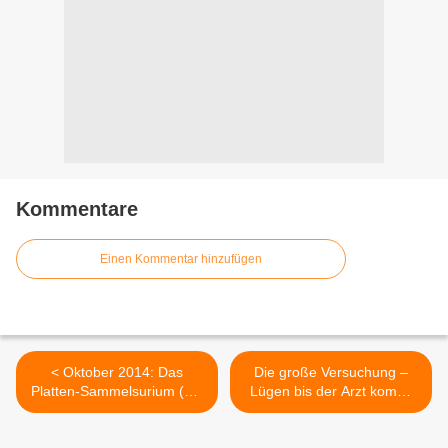
Kommentare
Einen Kommentar hinzufügen
< Oktober 2014: Das
Die große Versuchung –
Platten-Sammelsurium (mit
Lügen bis der Arzt kommt
u.a. Gabriel Burns 44 und
(Film) >
eSKAlation)