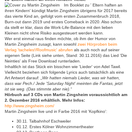
Im Booklet zu ' Eltern haften an
ihren Kindern' kündigt Martin Zingsheim übrigens für 2017 bereits
das vierte Kind an, gefolgt vom ersten Zusammenbruch 2018,
Burn-out dann 2019 und erstes Comeback in 2020. Also schon
da stellt er klar, dass die Work-Life-Balance mit den lieben
Kleinen nicht ohne Risiko ausgesteuert werden kann.
Wer erst einmal raus finden möchte, ob ihm der Humor von
Martin Zingsheim zusagt, kann sowohl
zwei Hörproben beim
Verlag 'tacheles!/Roofmusic' abrufen
als auch noch auf seiner
eigenen Seite (Link siehe unten, Stand: 30.11.2016) das Lied 'Die
Neinties' als Free Download runterladen.
Inhaltlich ist das Stück ein bisschen wie 'Lieder' von Adel Tawil.
Vielleicht beziehen sich folgende Lyrics auch tatsächlich als eine
Art Antwort darauf:
„Wir hatten niemals Lieder, was wir hatten,
dass war Pech./ Jede 'Saturday Night' meinten die Fantas, jetzt
ist sie weg. (Das stimmte aber nie).“
Hörbuch auf 3 CDs von Martin Zingsheim voraussichtlich am
2. Dezember 2016 erhältlich. Mehr Infos:
http://www.zingsheim.com/
Martin Zingsheim live und in Farbe 2016 mit 'Kopfkino':
30.11. Talbahnhof Eschweiler
01.12. Erstes Kölner Wohnzimmertheater