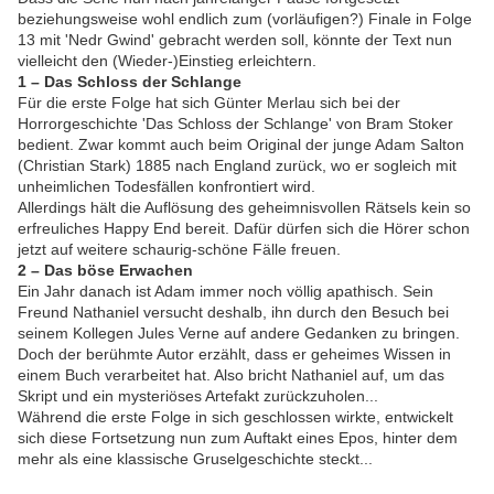
beziehungsweise wohl endlich zum (vorläufigen?) Finale in Folge
13 mit 'Nedr Gwind' gebracht werden soll, könnte der Text nun
vielleicht den (Wieder-)Einstieg erleichtern.
1 – Das Schloss der Schlange
Für die erste Folge hat sich Günter Merlau sich bei der
Horrorgeschichte 'Das Schloss der Schlange' von Bram Stoker
bedient. Zwar kommt auch beim Original der junge Adam Salton
(Christian Stark) 1885 nach England zurück, wo er sogleich mit
unheimlichen Todesfällen konfrontiert wird.
Allerdings hält die Auflösung des geheimnisvollen Rätsels kein so
erfreuliches Happy End bereit. Dafür dürfen sich die Hörer schon
jetzt auf weitere schaurig-schöne Fälle freuen.
2 – Das böse Erwachen
Ein Jahr danach ist Adam immer noch völlig apathisch. Sein
Freund Nathaniel versucht deshalb, ihn durch den Besuch bei
seinem Kollegen Jules Verne auf andere Gedanken zu bringen.
Doch der berühmte Autor erzählt, dass er geheimes Wissen in
einem Buch verarbeitet hat. Also bricht Nathaniel auf, um das
Skript und ein mysteriöses Artefakt zurückzuholen...
Während die erste Folge in sich geschlossen wirkte, entwickelt
sich diese Fortsetzung nun zum Auftakt eines Epos, hinter dem
mehr als eine klassische Gruselgeschichte steckt...