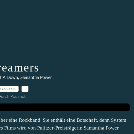
reamers
,
f A Down
Samantha Power
5.09.2008
…
urch Popshot
er eine Rockband. Sie enthält eine Botschaft, denn System
s Films wird von Pulitzer-Preisträgerin Samantha Power