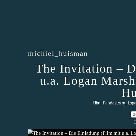
michiel_huisman
The Invitation – 
u.a. Logan Marsh
Hu
,
,
Film
Pandastorm
Loga
2
D