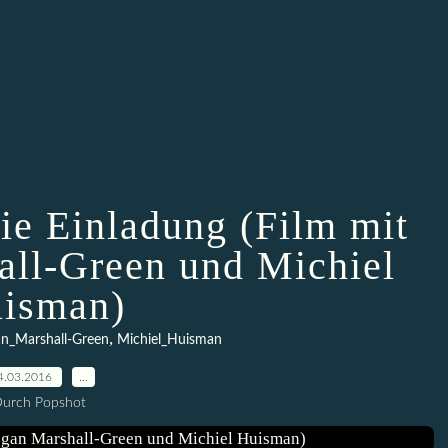
Die Einladung (Film mit
all-Green und Michiel
isman)
,
n_Marshall-Green
Michiel_Huisman
4.03.2016
…
urch Popshot