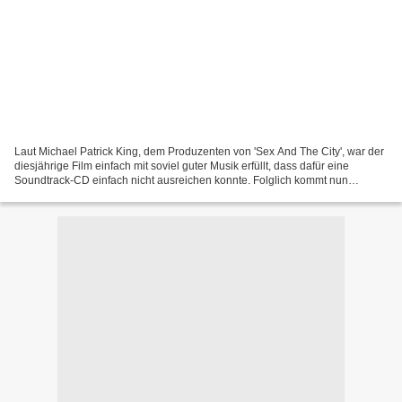
Laut Michael Patrick King, dem Produzenten von 'Sex And The City', war der
diesjährige Film einfach mit soviel guter Musik erfüllt, dass dafür eine
Soundtrack-CD einfach nicht ausreichen konnte. Folglich kommt nun
'Volume 2' in die Läden – und bietet...