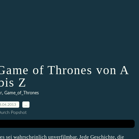
Game of Thrones von A
bis Z
,
r
Game_of_Thrones
8.04.2013
…
urch Popshot
 es sei wahrscheinlich unverfilmbar. Jede Geschichte, die