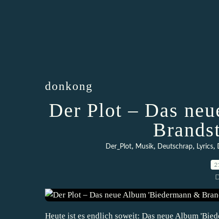
donkong
Der Plot – Das ne
Brandsti
,
,
,
,
Der_Plot
Musik
Deutschrap
Lyrics
2
D
Heute ist es endlich soweit: Das neue Album 'Bie