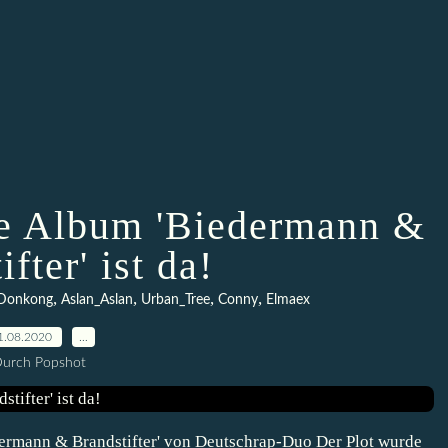
ue Album 'Biedermann &
fter' ist da!
,
,
,
,
Donkong
Aslan_Aslan
Urban_Tree
Conny
Elmaex
1.08.2020
…
urch Popshot
dermann & Brandstifter' von Deutschrap-Duo Der Plot wurde