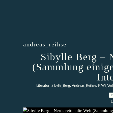
andreas_reihse
Sibylle Berg – 
(Sammlung einige
Int
,
,
,
Literatur
Sibylle_Berg
Andreas_Reihse
KiWi_Ver
1
D