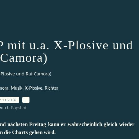
 mit u.a. X-Plosive und
 Camora)
X-Plosive und Raf Camora)
,
,
,
mora
Musik
X-Plosive
Richter
7.11.2016
…
urch Popshot
Und nächsten Freitag kann er wahrscheinlich gleich wieder
in die Charts gehen wird.