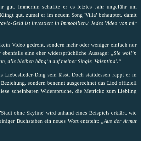
r gut. Immerhin schaffte er es letztes Jahr ungefähr um
4. Klingt gut, zumal er im neuem Song 'Villa' behauptet, damit
avio-Geld ist investiert in Immobilien./ Jedes Video von mir
r kein Video gedreht, sondern mehr oder weniger einfach nur
er ebenfalls eine eher widersprüchliche Aussage:
„Sie woll’n
ann, alle bleiben häng’n auf meiner Single 'Valentina'.“
Liebeslieder-Ding sein lässt. Doch stattdessen rappt er in
e) Beziehung, sondern benennt ausgerechnet das Lied offiziell
e diese scheinbaren Widersprüche, die Metrickz zum Liebling
Stadt ohne Skyline' wird anhand eines Beispiels erklärt, wie
 einiger Buchstaben ein neues Wort entsteht:
„Aus der Armut