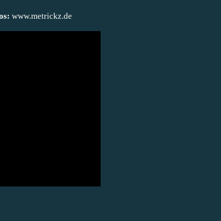
os:
www.metrickz.de