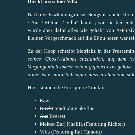
Direkt aus seiner Villa
Nach der Erwähnung dieser Songs ist auch schon kl
/ Aus / Meiner / Villa“
lautet
, wie sie bei ers
wurde aber dafür alles wie gehabt
von X-Plosive
kleinen Vorgeschmack auf die EP zu hören war (si
Zu der Koop schreibt Metrickz in der Pressemit
seines 'Ghost'-Albums entstanden, auf dem ic
Vergangenheit immer schon gefeiert bzw. gehört.
daher ist es natürlich super, dass er eben eine so
Hier ist noch die korrigierte Tracklist:
Raw
Direkt
Stadt ohne Skyline
Aus
Everest
Meiner
Burj Khalifa (Featuring Richter)
Villa
(Featuring Raf Camora)