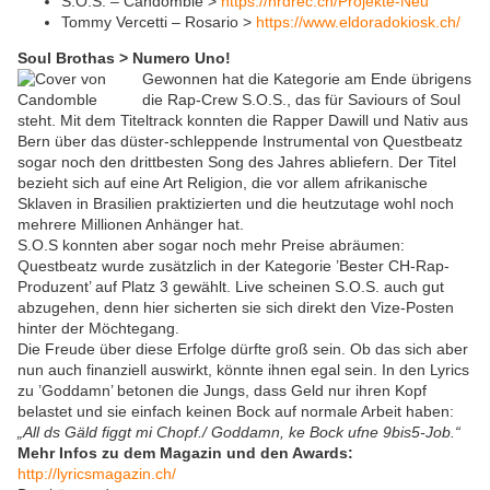
S.O.S. – Candomblé >
https://hrdrec.ch/Projekte-Neu
Tommy Vercetti – Rosario >
https://www.eldoradokiosk.ch/
Soul Brothas > Numero Uno!
Gewonnen hat die Kategorie am Ende übrigens
die Rap-Crew S.O.S., das für Saviours of Soul
steht. Mit dem Titeltrack konnten die Rapper Dawill und Nativ aus
Bern über das düster-schleppende Instrumental von Questbeatz
sogar noch den drittbesten Song des Jahres abliefern. Der Titel
bezieht sich auf eine Art Religion, die vor allem afrikanische
Sklaven in Brasilien praktizierten und die heutzutage wohl noch
mehrere Millionen Anhänger hat.
S.O.S konnten aber sogar noch mehr Preise abräumen:
Questbeatz wurde zusätzlich in der Kategorie ’Bester CH-Rap-
Produzent’ auf Platz 3 gewählt. Live scheinen S.O.S. auch gut
abzugehen, denn hier sicherten sie sich direkt den Vize-Posten
hinter der Möchtegang.
Die Freude über diese Erfolge dürfte groß sein. Ob das sich aber
nun auch finanziell auswirkt, könnte ihnen egal sein. In den Lyrics
zu ’Goddamn’ betonen die Jungs, dass Geld nur ihren Kopf
belastet und sie einfach keinen Bock auf normale Arbeit haben:
„All ds Gäld figgt mi Chopf./ Goddamn, ke Bock ufne 9bis5-Job.“
Mehr Infos zu dem Magazin und den Awards:
http://lyricsmagazin.ch/