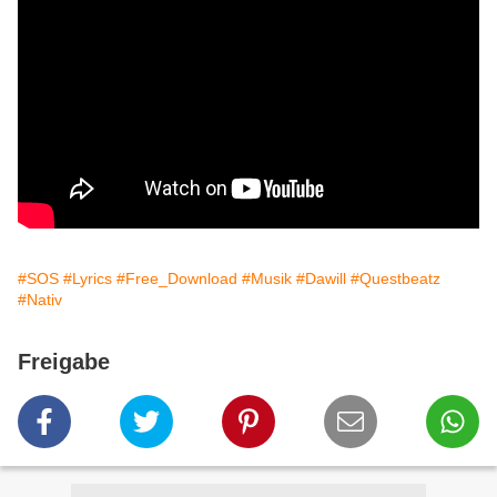
#SOS
#Lyrics
#Free_Download
#Musik
#Dawill
#Questbeatz
#Nativ
Freigabe