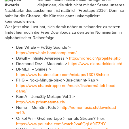
diejenigen, die sich nicht mit der Szene unseres
Nachbarlandes auskennen, ist natürlich ’Freetape 2016’. Denn so
habt ihr die Chance, die Künstler ganz unkompliziert
kennenzulernen.
Wer jetzt also Lust hat, sich damit näher auseinander zu setzen,
findet hier noch die Free Downloads zu den zehn Nominierten in
alphabetischer Reihenfolge:
Ben Whale – Pu$$y Sounds >
https://benwhale.bandcamp.com/
Dawill – Infinite Awareness >
http://hrdrec.ch/projekte.php
Dezmond Dez – Macondo >
https://www.eldoradokiosk.ch/
DI-MEH – Shines >
https://www.hauteculture.com/mixtape/13078/shine
FHG – No-1-Minutä-bis-dr-Bus-chunnt-Räp >
https://www.chaostruppe.net/musik/fischermätteli-hood-
gäng/
KomA – Jona$ty Mixtape Vol.1 >
http://www.prhymetyme.ch/
Nemo – Momänt-Kids >
http://nemomusic.ch/download-
sr13/
Onkel Ari – Gwünnertape > nur als Stream? Hier:
https://www.youtube.com/watch?v=6QqLd9iFZdY