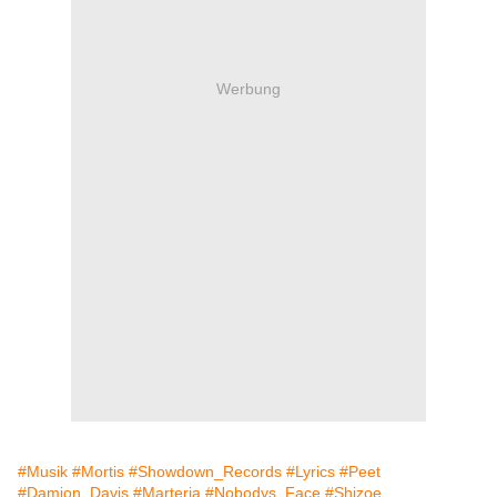
Werbung
#Musik
#Mortis
#Showdown_Records
#Lyrics
#Peet
#Damion_Davis
#Marteria
#Nobodys_Face
#Shizoe