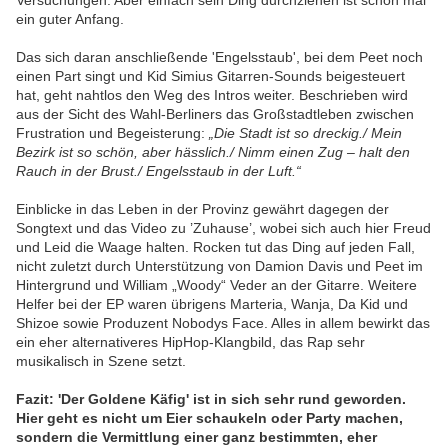
Versuchungen. Aber einfach sein Ding durchziehen ist schon mal
ein guter Anfang.
Das sich daran anschließende 'Engelsstaub', bei dem Peet noch
einen Part singt und Kid Simius Gitarren-Sounds beigesteuert
hat, geht nahtlos den Weg des Intros weiter. Beschrieben wird
aus der Sicht des Wahl-Berliners das Großstadtleben zwischen
Frustration und Begeisterung:
„Die Stadt ist so dreckig./ Mein
Bezirk ist so schön, aber hässlich./ Nimm einen Zug – halt den
Rauch in der Brust./ Engelsstaub in der Luft.“
Einblicke in das Leben in der Provinz gewährt dagegen der
Songtext und das Video zu ’Zuhause’, wobei sich auch hier Freud
und Leid die Waage halten. Rocken tut das Ding auf jeden Fall,
nicht zuletzt durch Unterstützung von Damion Davis und Peet im
Hintergrund und William „Woody“ Veder an der Gitarre. Weitere
Helfer bei der EP waren übrigens Marteria, Wanja, Da Kid und
Shizoe sowie Produzent Nobodys Face. Alles in allem bewirkt das
ein eher alternativeres HipHop-Klangbild, das Rap sehr
musikalisch in Szene setzt.
Fazit: 'Der Goldene Käfig' ist in sich sehr rund geworden.
Hier geht es nicht um Eier schaukeln oder Party machen,
sondern die Vermittlung einer ganz bestimmten, eher