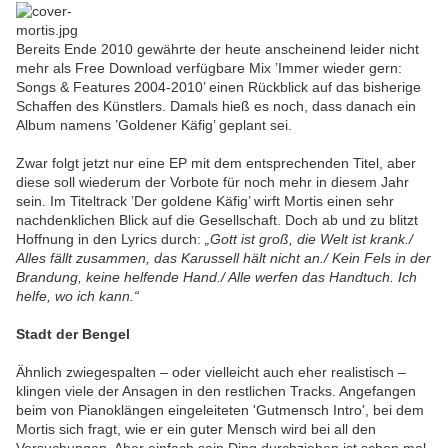
Bereits Ende 2010 gewährte der heute anscheinend leider nicht
mehr als Free Download verfügbare Mix ’Immer wieder gern:
Songs & Features 2004-2010’ einen Rückblick auf das bisherige
Schaffen des Künstlers. Damals hieß es noch, dass danach ein
Album namens ’Goldener Käfig’ geplant sei.
Zwar folgt jetzt nur eine EP mit dem entsprechenden Titel, aber
diese soll wiederum der Vorbote für noch mehr in diesem Jahr
sein. Im Titeltrack ’Der goldene Käfig’ wirft Mortis einen sehr
nachdenklichen Blick auf die Gesellschaft. Doch ab und zu blitzt
Hoffnung in den Lyrics durch:
„Gott ist groß, die Welt ist krank./
Alles fällt zusammen, das Karussell hält nicht an./ Kein Fels in der
Brandung, keine helfende Hand./ Alle werfen das Handtuch. Ich
helfe, wo ich kann.“
Stadt der Bengel
Ähnlich zwiegespalten – oder vielleicht auch eher realistisch –
klingen viele der Ansagen in den restlichen Tracks. Angefangen
beim von Pianoklängen eingeleiteten 'Gutmensch Intro', bei dem
Mortis sich fragt, wie er ein guter Mensch wird bei all den